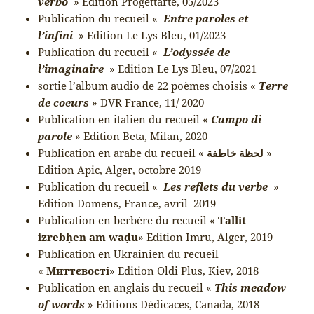
verbo
» Edition Progettarte, 05/2023
Publication du recueil «
Entre paroles et
l’infini
» Edition Le Lys Bleu, 01/2023
Publication du recueil «
L’odyssée de
l’imaginaire
» Edition Le Lys Bleu, 07/2021
sortie l’album audio de 22 poèmes choisis «
Terre
de coeurs
» DVR France, 11/ 2020
Publication en italien du recueil «
Campo di
parole
» Edition Beta, Milan, 2020
Publication en arabe du recueil «
لحظة خاطفة
»
Edition Apic, Alger, octobre 2019
Publication du recueil «
Les reflets du verbe
»
Edition Domens, France, avril 2019
Publication en berbère du recueil «
Tallit
izrebḥen am waḍu
» Edition Imru, Alger, 2019
Publication en Ukrainien du recueil
«
Миттєвості
» Edition Oldi Plus, Kiev, 2018
Publication en anglais du recueil «
This meadow
of words
» Editions Dédicaces, Canada, 2018