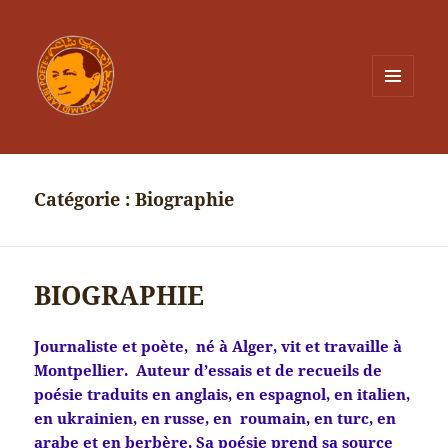
MENU
ET
WIDGETS
Catégorie :
Biographie
BIOGRAPHIE
Journaliste et poète, né à Alger, vit et travaille à
Montpellier. Auteur d’essais et de recueils de
poésie traduits en anglais, en espagnol, en italien,
en ukrainien, en russe, en roumain, en turc, en
arabe et en berbère. Sa poésie prend sa source