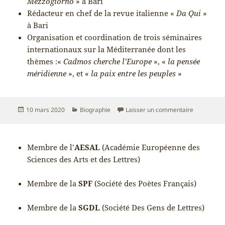
Mezzogiorno
» à Bari
Rédacteur en chef de la revue italienne «
Da Qui
»
à Bari
Organisation et coordination de trois séminaires
internationaux sur la Méditerranée dont les
thèmes :«
Cadmos cherche l’Europe
», «
la pensée
méridienne
», et «
la paix entre les peuples
»
Publié
Catégories
sur BIOGR
10 mars 2020
Biographie
Laisser un commentaire
le
Membre de l’
AESAL
(Académie Européenne des
Sciences des Arts et des Lettres)
Membre de la
SPF
(Société des Poètes Français)
Membre de la
SGDL
(Société Des Gens de Lettres)