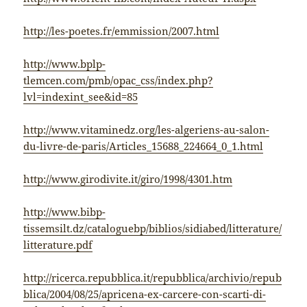
http://les-poetes.fr/emmission/2007.html
http://www.bplp-
tlemcen.com/pmb/opac_css/index.php?
lvl=indexint_see&id=85
http://www.vitaminedz.org/les-algeriens-au-salon-
du-livre-de-paris/Articles_15688_224664_0_1.html
http://www.girodivite.it/giro/1998/4301.htm
http://www.bibp-
tissemsilt.dz/cataloguebp/biblios/sidiabed/litterature/
litterature.pdf
http://ricerca.repubblica.it/repubblica/archivio/repub
blica/2004/08/25/apricena-ex-carcere-con-scarti-di-