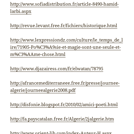
http://www.sofiadistribution.fr/article-8490-hamid-
larbi.aspx
http://revue.levant.free.fr/fichiers/historique.html
http://www.lexpressiondz.com/culture/le_temps_de_l
ire/71905-Po%C3%A9sie-et-magie-sont-une-seule-et-
m%C3%AAme-chose.html
http://www.djazairess.com/fr/elwatan/78795
http://afrancemediterraneee.free.fr/presse/journee-
algerie/journeealgerie2008.pdf
http://disfonie.blogspot.fr/2010/02/amici-poeti.html
http://fa.payscatalan.free.fr/Algerie/2jalgerie.htm
http://www.orient-lib.com/index-Auteur-H.aspx