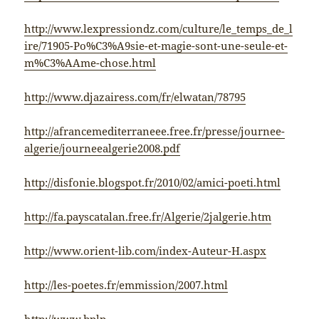
http://www.lexpressiondz.com/culture/le_temps_de_l
ire/71905-Po%C3%A9sie-et-magie-sont-une-seule-et-
m%C3%AAme-chose.html
http://www.djazairess.com/fr/elwatan/78795
http://afrancemediterraneee.free.fr/presse/journee-
algerie/journeealgerie2008.pdf
http://disfonie.blogspot.fr/2010/02/amici-poeti.html
http://fa.payscatalan.free.fr/Algerie/2jalgerie.htm
http://www.orient-lib.com/index-Auteur-H.aspx
http://les-poetes.fr/emmission/2007.html