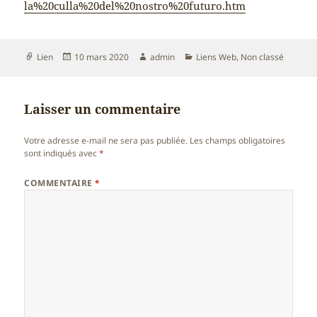
la%20culla%20del%20nostro%20futuro.htm
Format
Publié
Auteur
Catégories
Lien
10 mars 2020
admin
Liens Web
,
Non classé
le
Laisser un commentaire
Votre adresse e-mail ne sera pas publiée.
Les champs obligatoires
sont indiqués avec
*
COMMENTAIRE
*