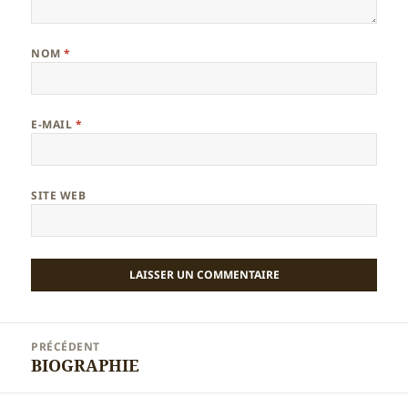
NOM
*
E-MAIL
*
SITE WEB
Navigation
PRÉCÉDENT
de
BIOGRAPHIE
Article
l’article
précédent :