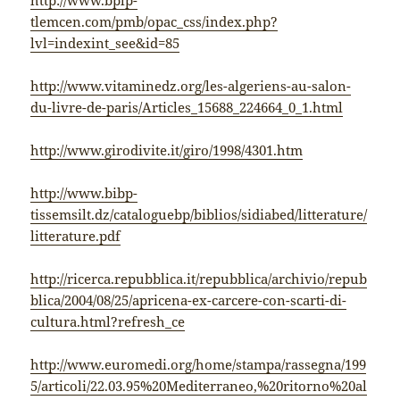
http://www.bplp-
tlemcen.com/pmb/opac_css/index.php?
lvl=indexint_see&id=85
http://www.vitaminedz.org/les-algeriens-au-salon-
du-livre-de-paris/Articles_15688_224664_0_1.html
http://www.girodivite.it/giro/1998/4301.htm
http://www.bibp-
tissemsilt.dz/cataloguebp/biblios/sidiabed/litterature/
litterature.pdf
http://ricerca.repubblica.it/repubblica/archivio/repub
blica/2004/08/25/apricena-ex-carcere-con-scarti-di-
cultura.html?refresh_ce
http://www.euromedi.org/home/stampa/rassegna/199
5/articoli/22.03.95%20Mediterraneo,%20ritorno%20al