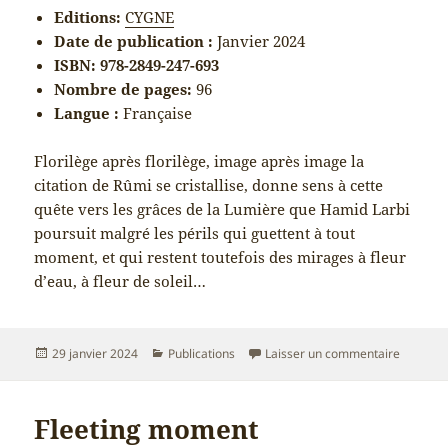
Editions:
CYGNE
Date de publication :
Janvier 2024
ISBN: 978-2849-247-693
Nombre de pages:
96
Langue :
Française
Florilège après florilège, image après image la
citation de Rûmi se cristallise, donne sens à cette
quête vers les grâces de la Lumière que Hamid Larbi
poursuit malgré les périls qui guettent à tout
moment, et qui restent toutefois des mirages à fleur
d’eau, à fleur de soleil…
Publié
Catégories
sur Les 
29 janvier 2024
Publications
Laisser un commentaire
le
Fleeting moment