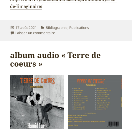
de-limaginaire/
Publié
Catégories
17 août 2021
Bibliographie
,
Publications
le
sur L’odyssée de l’imaginaire
Laisser un commentaire
album audio « Terre de
coeurs »