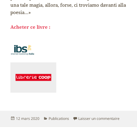
una tale magia, allora, forse, ci troviamo davanti alla
poesia…»
Acheter ce livre :
Publié
Catégories
sur campo
12 mars 2020
Publications
Laisser un commentaire
le