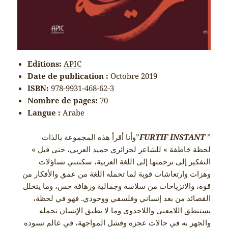
Editions:
APIC
Date de publication :
Octobre 2019
ISBN:
978-9931-468-62-3
Nombre de pages:
70
Langue :
Arabe
وأنا أقرأ هذه المجموعة بالذات”
FURTIF INSTANT
”
« لحظة خاطفة » للشاعر لجزائري حميد العربي، حتى قبل
التفكير إلى ترجمتها إلى اللغة العربية، سكنتني تساؤلات
وهزات وارتعاشات قوية لما تحمله اللغة من عمق والأفكار من
قوة، والانزياحات من سلاسة وجمالية ورهافة حس، وما يتخلل
القصائد من بعد إنساني وفلسفي ووجودي. فهو في لحظة،
يستنطق اللامعنى واللاجدوى وما لا يطيق الإنسان تحمله
والجهر به في حالات عجزه وفشل المواجهة، في عالم تسوده