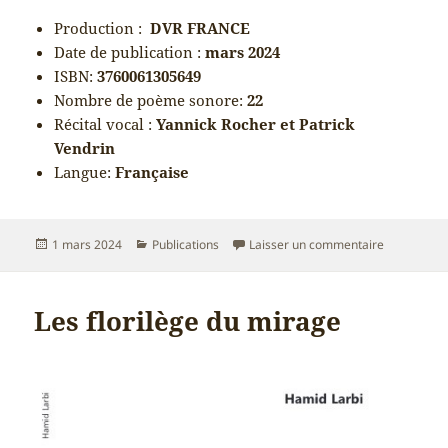
Production :
DVR FRANCE
Date de publication :
mars 2024
ISBN:
3760061305649
Nombre de poème sonore:
22
Récital vocal :
Yannick Rocher et Patrick
Vendrin
Langue:
Française
Publié
Catégories
sur ablum s
1 mars 2024
Publications
Laisser un commentaire
le
Les florilège du mirage