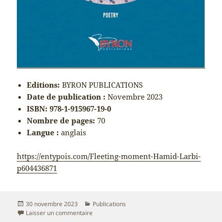
Editions:
BYRON PUBLICATIONS
Date de publication :
Novembre 2023
ISBN: 978-1-915967-19-0
Nombre de pages:
70
Langue :
anglais
https://entypois.com/Fleeting-moment-Hamid-Larbi-
p604436871
Publié
Catégories
30 novembre 2023
Publications
le
sur Fleeting moment
Laisser un commentaire