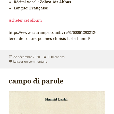
Récital vocal :
Zohra Ait Abbas
Langue:
Française
Acheter cet album
https://www.sauramps.com/livre/3760061293212-
terre-de-coeurs-poemes-choisis-larbi-hamid/
Publié
Catégories
22 décembre 2020
Publications
le
sur album audio « Terre de coeurs »
Laisser un commentaire
campo di parole