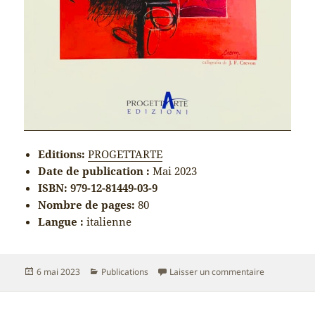
Editions:
PROGETTARTE
Date de publication :
Mai 2023
ISBN: 979-12-81449-03-9
Nombre de pages:
80
Langue :
italienne
Publié
Catégories
sur I riflessi
6 mai 2023
Publications
Laisser un commentaire
le