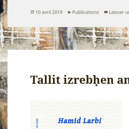
Publié
Catégories
10 avril 2019
Publications
Laisser 
le
Tallit izrebḥen 