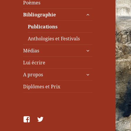
Poèmes
ouvrir
Bibliographie
le
sous-
Publications
menu
Anthologies et Festivals
ouvrir
Médias
le
sous-
Lui écrire
menu
ouvrir
A propos
le
sous-
Diplômes et Prix
menu
facebook
Twitter