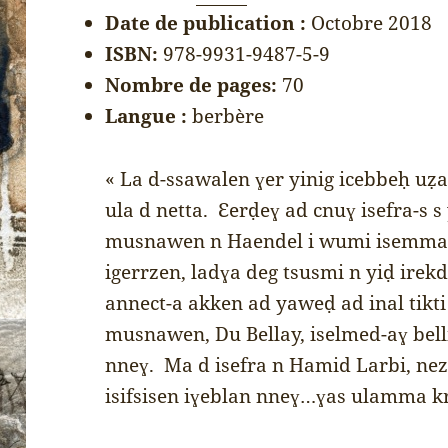
Date de publication :
Octobre 2018
ISBN:
978-9931-9487-5-9
Nombre de pages:
70
Langue :
berbère
« La d-ssawalen ɣer yinig icebbeḥ uẓa
ula d netta. Ɛerḍeɣ ad cnuɣ isefra-s 
musnawen n
Haendel i wumi isemma
igerrzen, ladɣa deg tsusmi n yiḍ irek
annect-a akken ad yaweḍ ad inal tik
musnawen, Du Bellay, iselmed-aɣ bell
nneɣ. Ma d isefra n Hamid Larbi, nez
isifsisen iɣeblan nneɣ…ɣas ulamma kr