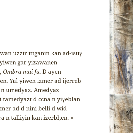
wan uzzir ittganin kan ad-isuɣ
s yiwen gar yizawanen
,
Ombra mai fu
. D ayen
den. Yal yiwen izmer ad ijerreb
ti n umedyaz. Amedyaz
i tamedyazt d ccna n yiɣeblan
mer ad d-nini belli d wid
a n talliyin kan izerbḥen. «