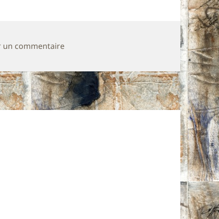
sur Tallit izrebḥen am waḍu
r un commentaire