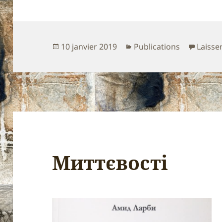
Publié
Catégories
10 janvier 2019
Publications
Laisse
le
Миттєвості