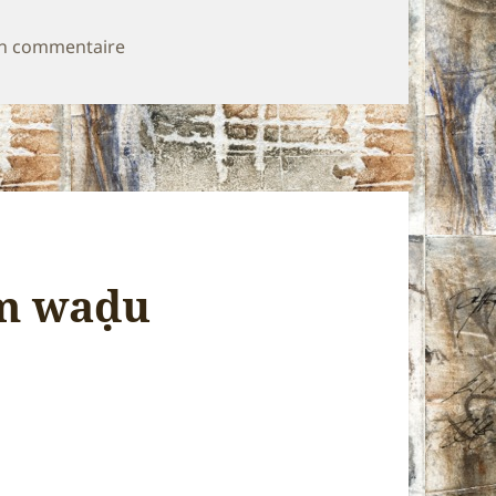
sur Les reflets du verbe
un commentaire
am waḍu