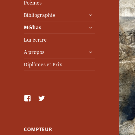
Poèmes
ouvrir
Bibliographie
le
ouvrir
sous-
Médias
le
menu
sous-
Lui écrire
menu
ouvrir
A propos
le
sous-
Diplômes et Prix
menu
facebook
Twitter
COMPTEUR