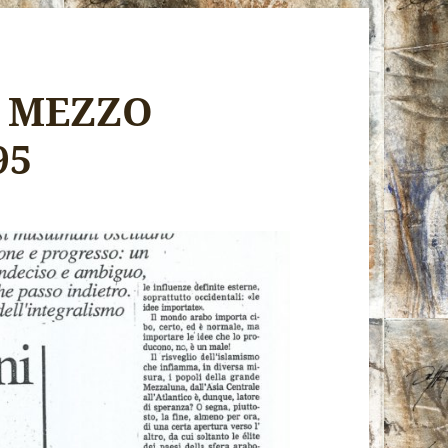
L MEZZO
95