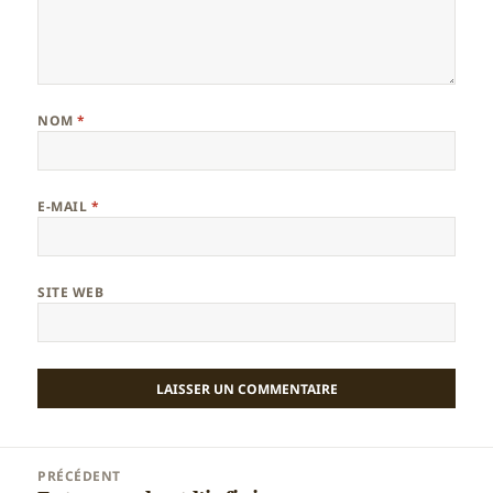
NOM
*
E-MAIL
*
SITE WEB
Navigation
PRÉCÉDENT
de