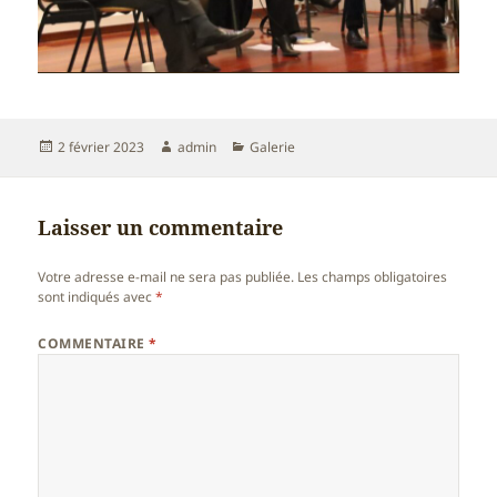
Publié
Auteur
Catégories
2 février 2023
admin
Galerie
le
Laisser un commentaire
Votre adresse e-mail ne sera pas publiée.
Les champs obligatoires
sont indiqués avec
*
COMMENTAIRE
*