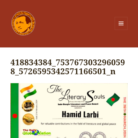
MENU
ET
WIDGETS
418834384_753767303296059
8_5726595342571166501_n