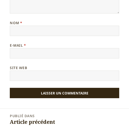
NOM
*
E-MAIL
*
SITE WEB
Navigation
PUBLIÉ DANS
de
Article précédent
l’article