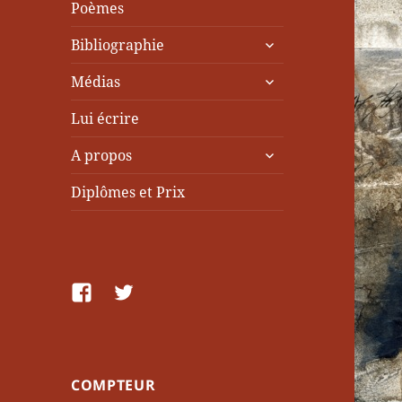
Poèmes
ouvrir
Bibliographie
le
ouvrir
sous-
Médias
le
menu
sous-
Lui écrire
menu
ouvrir
A propos
le
sous-
Diplômes et Prix
menu
facebook
Twitter
COMPTEUR