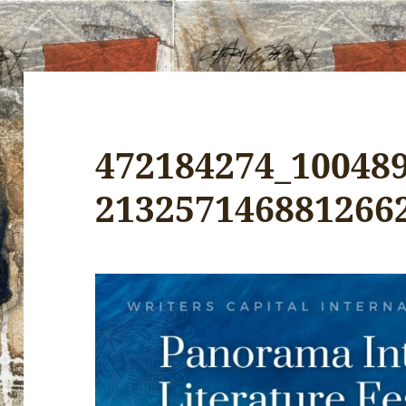
472184274_10048
213257146881266