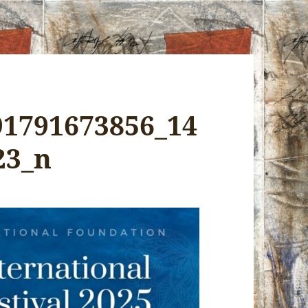
91791673856_14
23_n