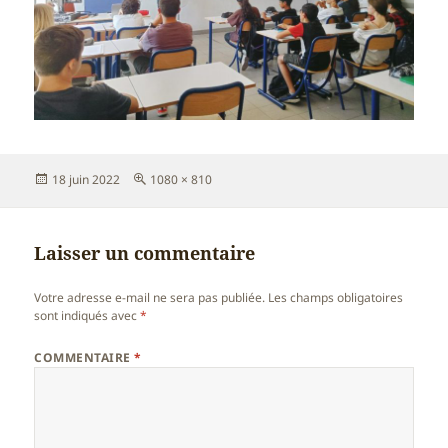
Publié
Taille
18 juin 2022
1080 × 810
le
réelle
Laisser un commentaire
Votre adresse e-mail ne sera pas publiée.
Les champs obligatoires
sont indiqués avec
*
COMMENTAIRE
*