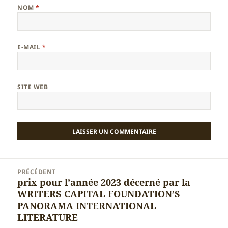
NOM
*
E-MAIL
*
SITE WEB
Navigation
PRÉCÉDENT
de
prix pour l’année 2023 décerné par la
Article
l’article
WRITERS CAPITAL FOUNDATION’S
précédent :
PANORAMA INTERNATIONAL
LITERATURE