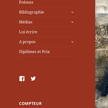
Poèmes
ouvrir
Bibliographie
le
ouvrir
sous-
Médias
le
menu
sous-
Lui écrire
menu
ouvrir
A propos
le
sous-
Diplômes et Prix
menu
facebook
Twitter
COMPTEUR