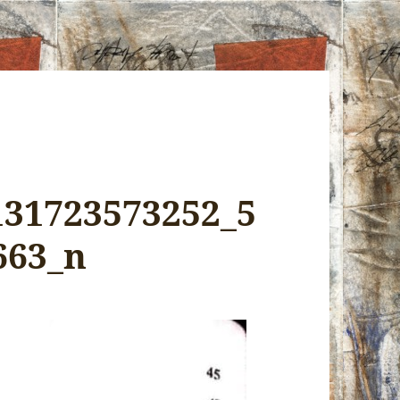
131723573252_5
663_n