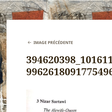
IMAGE PRÉCÉDENTE
394620398_10161
996261809177549