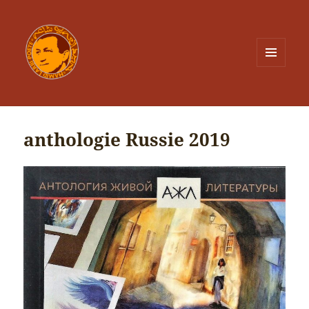
MENU
ET
WIDGETS
anthologie Russie 2019