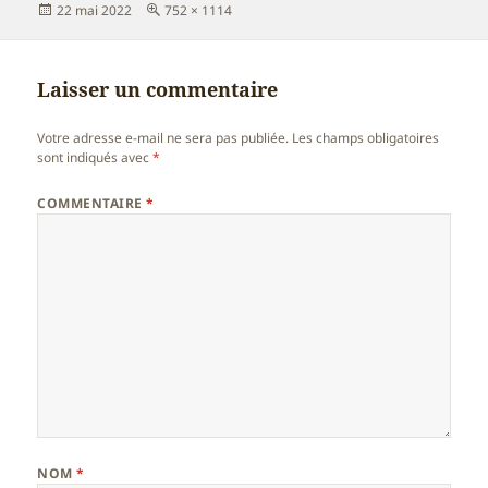
Publié
Taille
22 mai 2022
752 × 1114
le
réelle
Laisser un commentaire
Votre adresse e-mail ne sera pas publiée.
Les champs obligatoires
sont indiqués avec
*
COMMENTAIRE
*
NOM
*