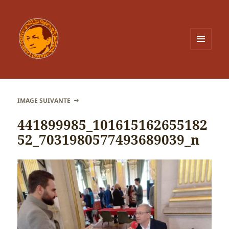
MENU
ET
WIDGETS
IMAGE SUIVANTE
441899985_101615162655182
52_7031980577493689039_n