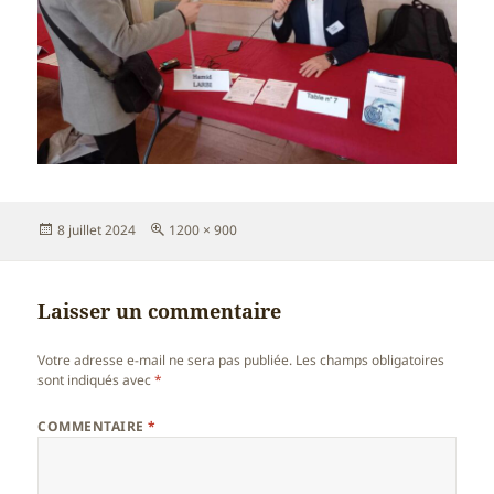
Publié
Taille
8 juillet 2024
1200 × 900
le
réelle
Laisser un commentaire
Votre adresse e-mail ne sera pas publiée.
Les champs obligatoires
sont indiqués avec
*
COMMENTAIRE
*