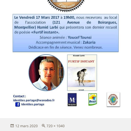
Publié
Taille
12 mars 2020
720 × 1040
le
réelle