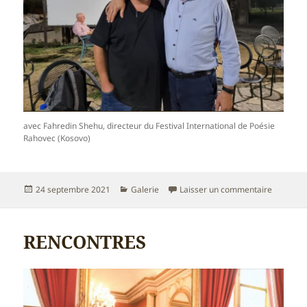
avec Fahredin Shehu, directeur du Festival International de Poésie
Rahovec (Kosovo)
Publié
Catégories
sur Festi
24 septembre 2021
Galerie
Laisser un commentaire
le
RENCONTRES