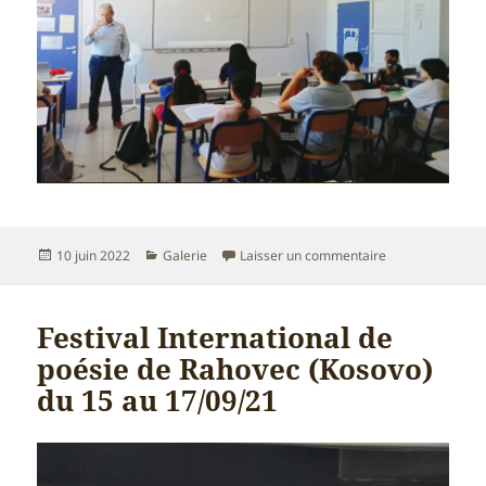
Publié
Catégories
sur animation de
10 juin 2022
Galerie
Laisser un commentaire
le
Festival International de
poésie de Rahovec (Kosovo)
du 15 au 17/09/21