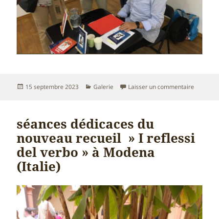
Publié
Catégories
sur renco
15 septembre 2023
Galerie
Laisser un commentaire
le
séances dédicaces du
nouveau recueil » I reflessi
del verbo » à Modena
(Italie)