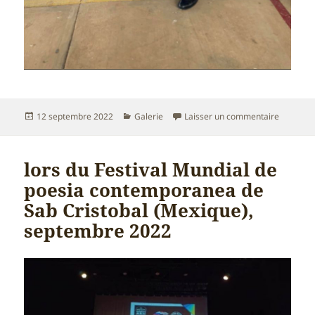
Publié
Catégories
sur la b
12 septembre 2022
Galerie
Laisser un commentaire
le
lors du Festival Mundial de
poesia contemporanea de
Sab Cristobal (Mexique),
septembre 2022