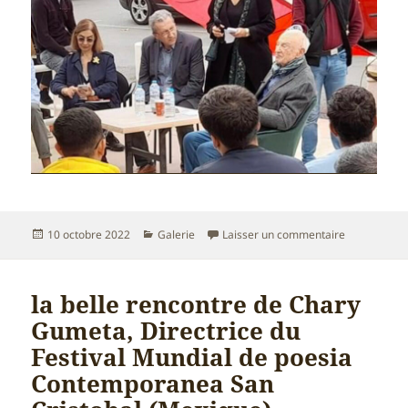
Publié
Catégories
sur rencontr
10 octobre 2022
Galerie
Laisser un commentaire
le
la belle rencontre de Chary
Gumeta, Directrice du
Festival Mundial de poesia
Contemporanea San