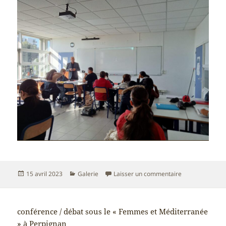
Publié
Catégories
sur animation d’
15 avril 2023
Galerie
Laisser un commentaire
le
conférence / débat sous le « Femmes et Méditerranée
» à Perpignan