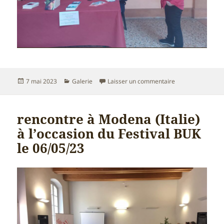
Publié
Catégories
sur séances dédic
7 mai 2023
Galerie
Laisser un commentaire
le
rencontre à Modena (Italie)
à l’occasion du Festival BUK
le 06/05/23