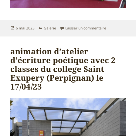
Publié
Catégories
sur rencontre à M
6 mai 2023
Galerie
Laisser un commentaire
le
animation d’atelier
d’écriture poétique avec 2
classes du college Saint
Exupery (Perpignan) le
17/04/23