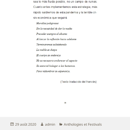
Publié
Auteur
Catégories
29 août 2020
admin
Anthologies et Festivals
le