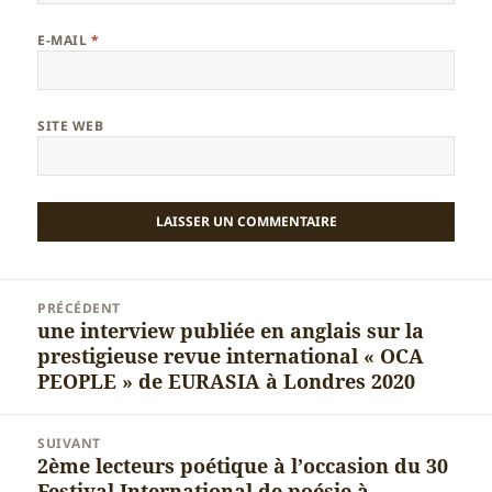
E-MAIL
*
SITE WEB
Navigation
PRÉCÉDENT
de
une interview publiée en anglais sur la
Article
l’article
prestigieuse revue international « OCA
précédent :
PEOPLE » de EURASIA à Londres 2020
SUIVANT
2ème lecteurs poétique à l’occasion du 30
Article
Festival International de poésie à
suivant :