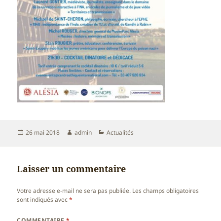
Publié
Auteur
Catégories
26 mai 2018
admin
Actualités
le
Laisser un commentaire
Votre adresse e-mail ne sera pas publiée.
Les champs obligatoires
sont indiqués avec
*
COMMENTAIRE
*