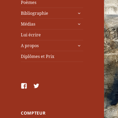
Poèmes
ouvrir
Bibliographie
le
ouvrir
sous-
Médias
le
menu
sous-
Lui écrire
menu
ouvrir
A propos
le
sous-
Diplômes et Prix
menu
facebook
Twitter
COMPTEUR