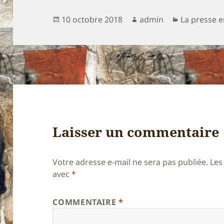
Publié
Auteur
Catégories
10 octobre 2018
admin
La presse e
le
Laisser un commentaire
Votre adresse e-mail ne sera pas publiée.
Les
avec
*
COMMENTAIRE
*