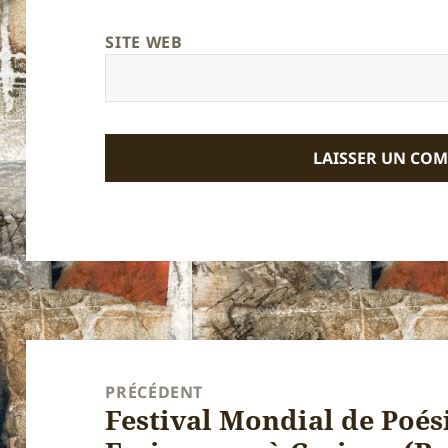
SITE WEB
Navigation
de
PRÉCÉDENT
Festival Mondial de Poés
l’article
Article