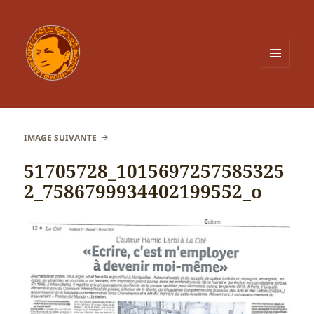
MENU
ET
WIDGETS
IMAGE SUIVANTE
51705728_1015697257585325
2_7586799934402199552_o