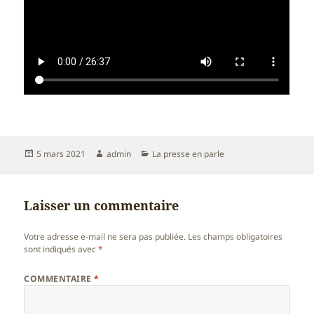
Publié
Auteur
Catégories
5 mars 2021
admin
La presse en parle
le
Laisser un commentaire
Votre adresse e-mail ne sera pas publiée.
Les champs obligatoires
sont indiqués avec
*
COMMENTAIRE
*