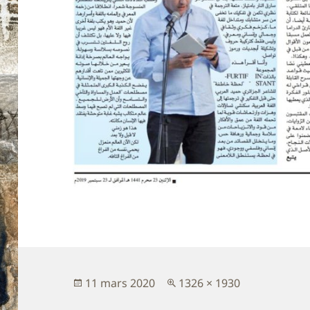
Publié
Taille
11 mars 2020
1326 × 1930
le
réelle