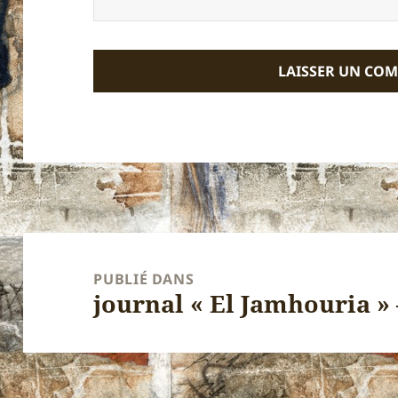
Navigation
de
PUBLIÉ DANS
journal « El Jamhouria » 
l’article