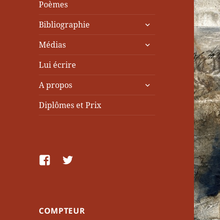
Poèmes
ouvrir
Bibliographie
le
ouvrir
sous-
Médias
le
menu
sous-
Lui écrire
menu
ouvrir
A propos
le
sous-
Diplômes et Prix
menu
facebook
Twitter
COMPTEUR