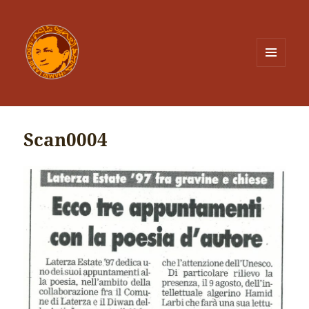
MENU
ET
WIDGETS
Scan0004