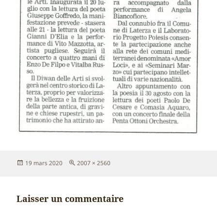
Publié
Taille
19 mars 2020
2007 × 2560
le
réelle
Laisser un commentaire