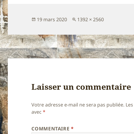
Publié
Taille
19 mars 2020
1392 × 2560
le
réelle
Laisser un commentaire
Votre adresse e-mail ne sera pas publiée.
Les
avec
*
COMMENTAIRE
*