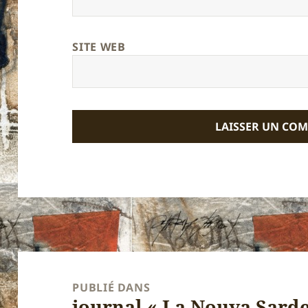
SITE WEB
Navigation
de
PUBLIÉ DANS
journal « La Nouva Sardeg
l’article