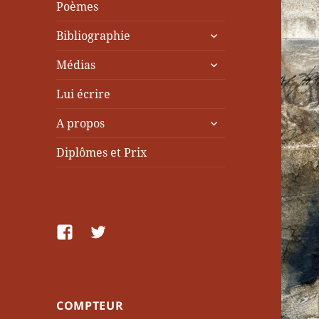
Poèmes
ouvrir
Bibliographie
le
ouvrir
sous-
Médias
le
menu
sous-
Lui écrire
menu
ouvrir
A propos
le
sous-
Diplômes et Prix
menu
facebook
Twitter
COMPTEUR