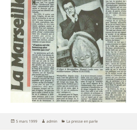
Publié
Auteur
Catégories
5 mars 1999
admin
La presse en parle
le