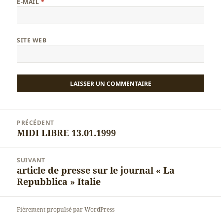
E-MAIL
*
SITE WEB
Navigation
PRÉCÉDENT
de
MIDI LIBRE 13.01.1999
Article
l’article
précédent :
SUIVANT
article de presse sur le journal « La
Article
Repubblica » Italie
suivant :
Fièrement propulsé par WordPress