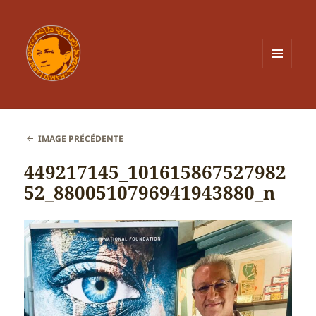
MENU
ET
WIDGETS
IMAGE PRÉCÉDENTE
449217145_101615867527982
52_8800510796941943880_n