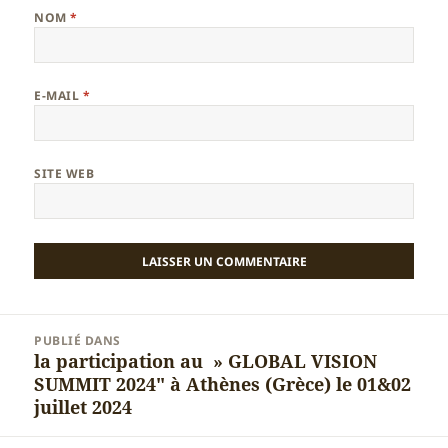
NOM
*
E-MAIL
*
SITE WEB
Navigation
PUBLIÉ DANS
de
la participation au » GLOBAL VISION
l’article
SUMMIT 2024″ à Athènes (Grèce) le 01&02
juillet 2024