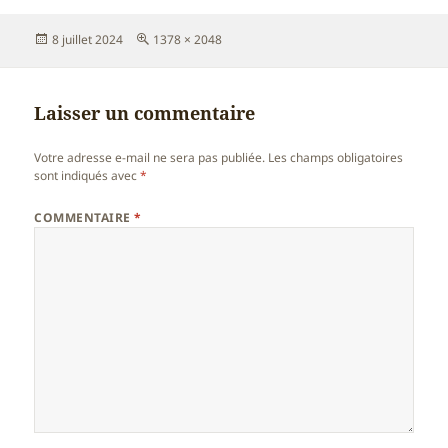
Publié
Taille
8 juillet 2024
1378 × 2048
le
réelle
Laisser un commentaire
Votre adresse e-mail ne sera pas publiée.
Les champs obligatoires
sont indiqués avec
*
COMMENTAIRE
*