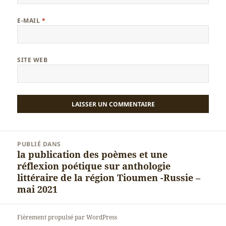
E-MAIL
*
SITE WEB
Navigation
PUBLIÉ DANS
de
la publication des poèmes et une
l’article
réflexion poétique sur anthologie
littéraire de la région Tioumen -Russie –
mai 2021
Fièrement propulsé par WordPress