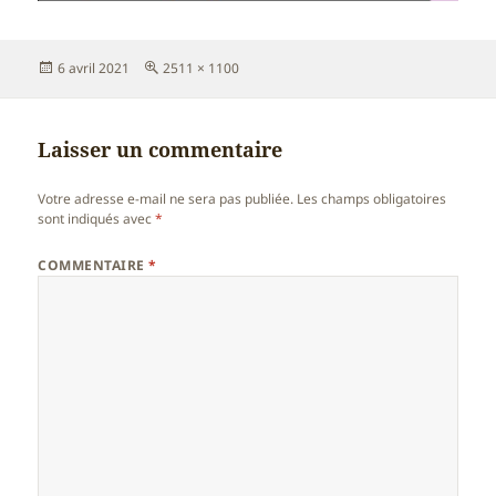
Publié
Taille
6 avril 2021
2511 × 1100
le
réelle
Laisser un commentaire
Votre adresse e-mail ne sera pas publiée.
Les champs obligatoires
sont indiqués avec
*
COMMENTAIRE
*