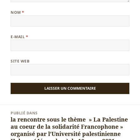
NOM
*
E-MAIL
*
SITE WEB
Navigation
PUBLIÉ DANS
de
la rencontre sous le thème » La Palestine
l’article
au coeur de la solidarité Francophone »
organisé par l’Université palestinienne