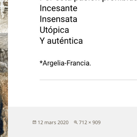
Publié
Taille
12 mars 2020
712 × 909
le
réelle