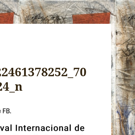
22461378252_70
24_n