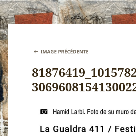
IMAGE PRÉCÉDENTE
81876419_101578
306960815413002