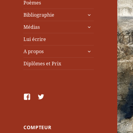
Poèmes
ouvrir
Bibliographie
le
ouvrir
sous-
Médias
le
menu
sous-
Lui écrire
menu
ouvrir
A propos
le
sous-
Diplômes et Prix
menu
facebook
Twitter
COMPTEUR