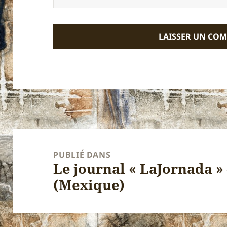
Navigation
de
PUBLIÉ DANS
Le journal « LaJornada »
l’article
(Mexique)