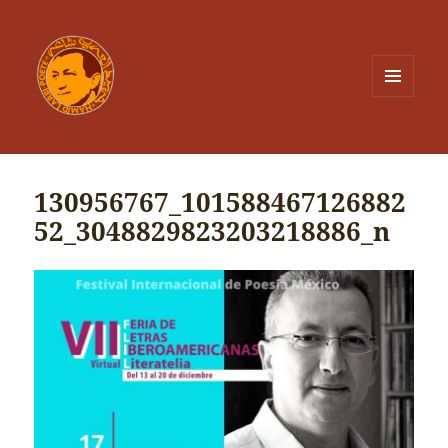
MENU
ET
WIDGETS
130956767_101588467126882
52_3048829823203218886_n