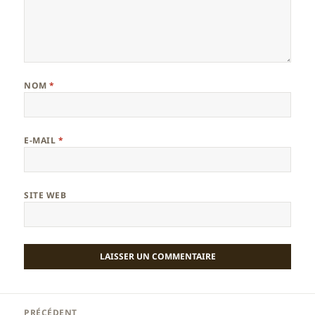
NOM
*
E-MAIL
*
SITE WEB
Navigation
PRÉCÉDENT