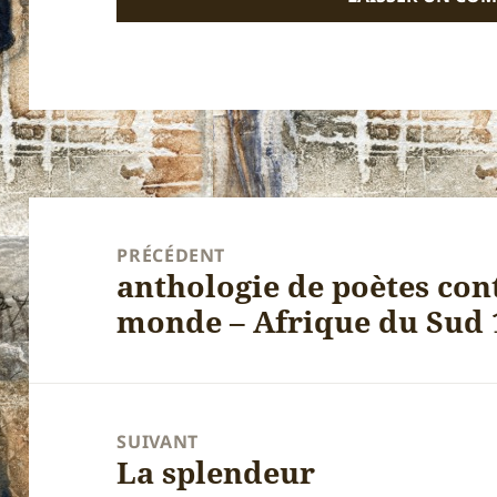
Navigation
de
PRÉCÉDENT
anthologie de poètes co
l’article
Article
monde – Afrique du Sud 
précédent :
SUIVANT
La splendeur
Article