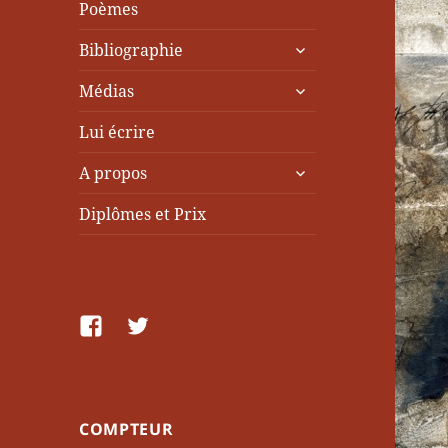
Poèmes
ouvrir
Bibliographie
le
ouvrir
sous-
Médias
le
menu
sous-
Lui écrire
menu
ouvrir
A propos
le
sous-
Diplômes et Prix
menu
facebook
Twitter
COMPTEUR