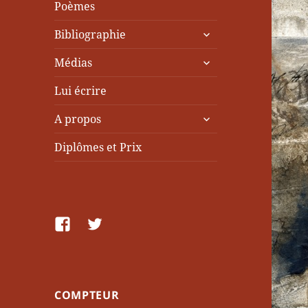
Poèmes
ouvrir
Bibliographie
le
ouvrir
sous-
Médias
le
menu
sous-
Lui écrire
menu
ouvrir
A propos
le
sous-
Diplômes et Prix
menu
facebook
Twitter
COMPTEUR