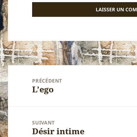
Navigation
de
PRÉCÉDENT
L’ego
l’article
Article
précédent :
SUIVANT
Désir intime
Article