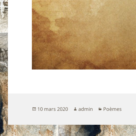
Publié
Auteur
Catégories
10 mars 2020
admin
Poèmes
le