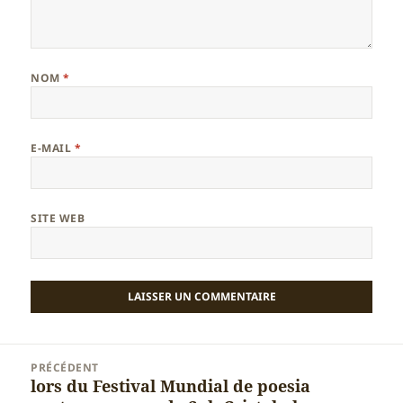
NOM
*
E-MAIL
*
SITE WEB
Navigation
PRÉCÉDENT
de
lors du Festival Mundial de poesia
Article
l’article