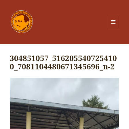
MENU
ET
WIDGETS
304851057_516205540725410
0_7081104480671345696_n-2
Lecteur
vidéo