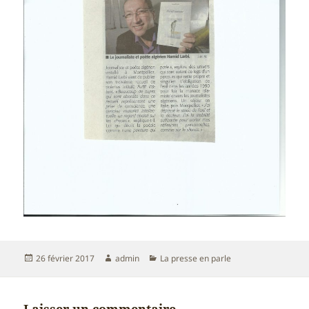
Publié
Auteur
Catégories
26 février 2017
admin
La presse en parle
le
Laisser un commentaire