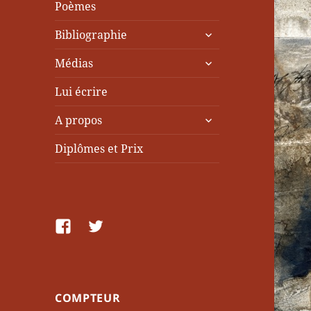
Poèmes
ouvrir
Bibliographie
le
ouvrir
sous-
Médias
le
menu
sous-
Lui écrire
menu
ouvrir
A propos
le
sous-
Diplômes et Prix
menu
facebook
Twitter
COMPTEUR