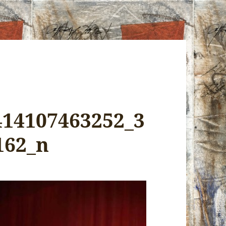
414107463252_3
162_n