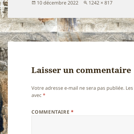
Publié
Taille
10 décembre 2022
1242 × 817
le
réelle
Laisser un commentaire
Votre adresse e-mail ne sera pas publiée.
Les
avec
*
COMMENTAIRE
*