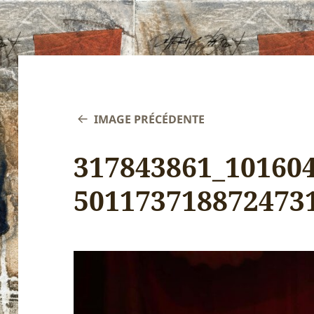
IMAGE PRÉCÉDENTE
317843861_10160
501173718872473