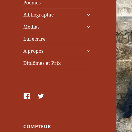
Poèmes
ouvrir
Bibliographie
le
ouvrir
sous-
Médias
le
menu
sous-
Lui écrire
menu
ouvrir
A propos
le
sous-
Diplômes et Prix
menu
facebook
Twitter
COMPTEUR