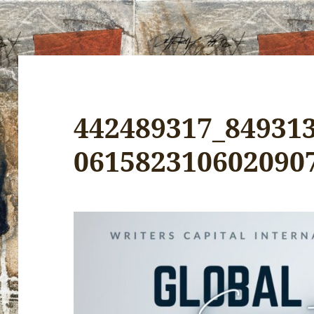
442489317_84931
061582310602090