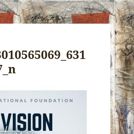
3010565069_631
7_n