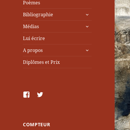
Poèmes
ouvrir
Bibliographie
le
ouvrir
sous-
Médias
le
menu
sous-
Lui écrire
menu
ouvrir
A propos
le
sous-
Diplômes et Prix
menu
facebook
Twitter
COMPTEUR