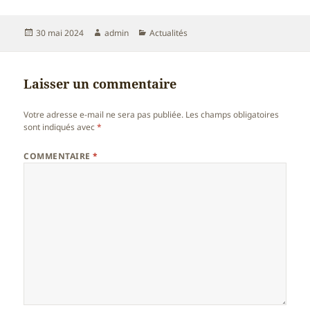
Publié
Auteur
Catégories
30 mai 2024
admin
Actualités
le
Laisser un commentaire
Votre adresse e-mail ne sera pas publiée.
Les champs obligatoires
sont indiqués avec
*
COMMENTAIRE
*