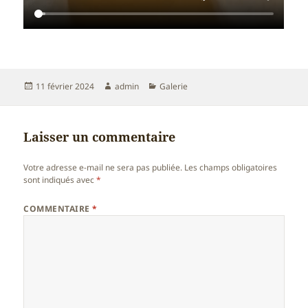
Publié
Auteur
Catégories
11 février 2024
admin
Galerie
le
Laisser un commentaire
Votre adresse e-mail ne sera pas publiée.
Les champs obligatoires
sont indiqués avec
*
COMMENTAIRE
*