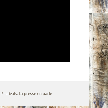
 Festivals
,
La presse en parle