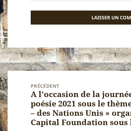
Navigation
de
PRÉCÉDENT
A l’occasion de la journé
l’article
Article
poésie 2021 sous le thème
précédent :
– des Nations Unis » orga
Capital Foundation sous 