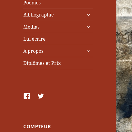
Poèmes
ouvrir
Bibliographie
le
ouvrir
sous-
Médias
le
menu
sous-
Lui écrire
menu
ouvrir
A propos
le
sous-
Diplômes et Prix
menu
facebook
Twitter
COMPTEUR