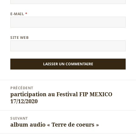
E-MAIL
*
SITE WEB
Navigation
PRÉCÉDENT
de
participation au Festival FIP MEXICO
Article
l’article
17/12/2020
précédent :
SUIVANT
album audio « Terre de coeurs »
Article
suivant :