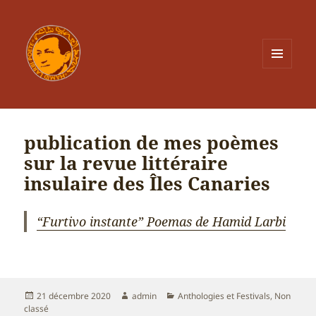
MENU
ET
WIDGETS
publication de mes poèmes
sur la revue littéraire
insulaire des Îles Canaries
“Furtivo instante” Poemas de Hamid Larbi
Publié
Auteur
Catégories
21 décembre 2020
admin
Anthologies et Festivals
,
Non
le
classé