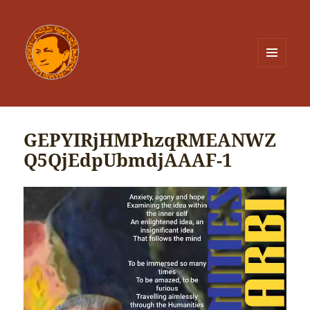
MENU
ET
WIDGETS
GEPYIRjHMPhzqRMEANWZ
Q5QjEdpUbmdjAAAF-1
Lecteur
vidéo