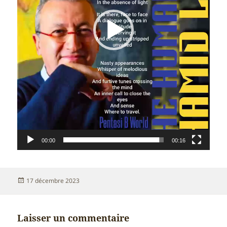
00:00
00:16
Publié
17 décembre 2023
le
Laisser un commentaire