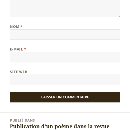
NOM
*
E-MAIL
*
SITE WEB
Navigation
PUBLIÉ DANS
de
Publication d’un poème dans la revue
l’article