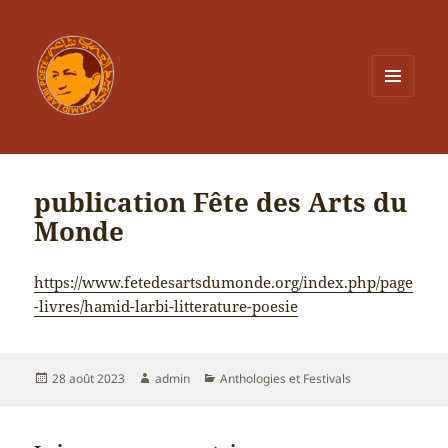
MENU
ET
WIDGETS
publication Fête des Arts du
Monde
https://www.fetedesartsdumonde.org/index.php/page
-livres/hamid-larbi-litterature-poesie
Publié
Auteur
Catégories
28 août 2023
admin
Anthologies et Festivals
le