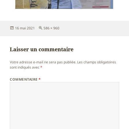
Publié
Taille
16 mai 2021
586 × 960
le
réelle
Laisser un commentaire
Votre adresse e-mail ne sera pas publiée.
Les champs obligatoires
sont indiqués avec
*
COMMENTAIRE
*