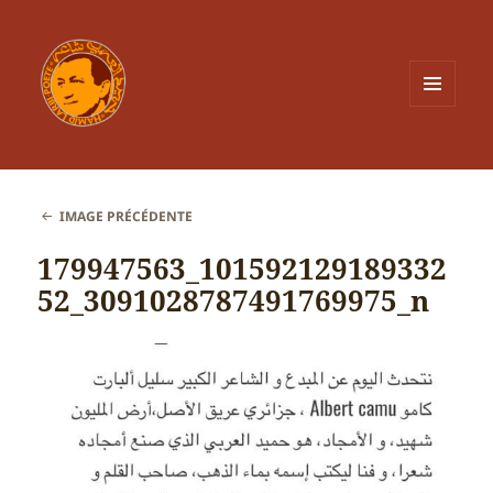
MENU
ET
WIDGETS
IMAGE PRÉCÉDENTE
179947563_101592129189332
52_3091028787491769975_n