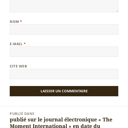
NOM
*
E-MAIL
*
SITE WEB
Navigation
PUBLIÉ DANS
de
publié sur le journal électronique « The
l’article
Moment International » en date du