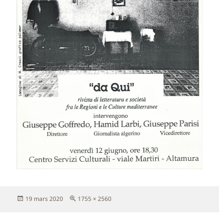
Publié
Taille
19 mars 2020
1755 × 2560
le
réelle