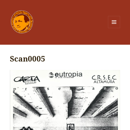
MENU
ET
WIDGETS
Scan0005