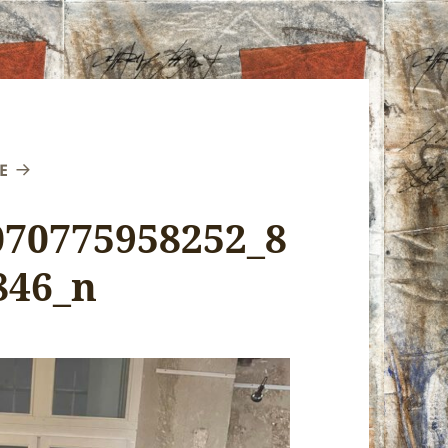
E
070775958252_8
846_n