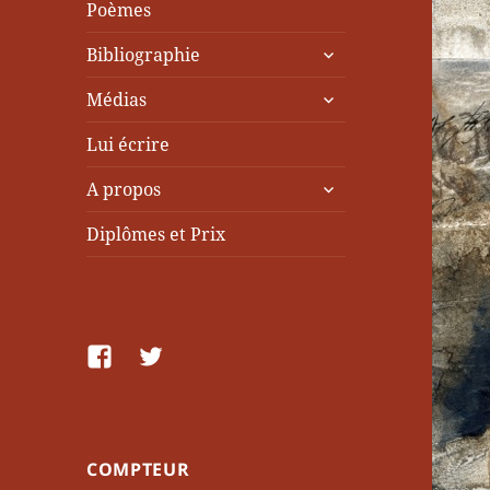
Poèmes
ouvrir
Bibliographie
le
ouvrir
sous-
Médias
le
menu
sous-
Lui écrire
menu
ouvrir
A propos
le
sous-
Diplômes et Prix
menu
facebook
Twitter
COMPTEUR